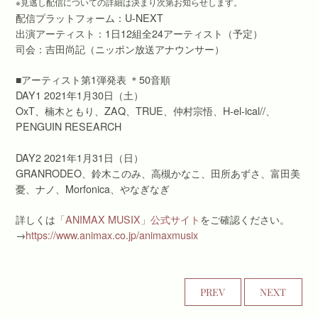
※見逃し配信についての詳細は決まり次第お知らせします。
配信プラットフォーム：U-NEXT
出演アーティスト：1日12組全24アーティスト（予定）
司会：吉田尚記（ニッポン放送アナウンサー）
■アーティスト第1弾発表 ＊50音順
DAY1 2021年1月30日（土）
OxT、楠木ともり、ZAQ、TRUE、仲村宗悟、H-el-ical//、
PENGUIN RESEARCH
DAY2 2021年1月31日（日）
GRANRODEO、鈴木このみ、高槻かなこ、田所あずさ、富田美
憂、ナノ、Morfonica、やなぎなぎ
詳しくは
「ANIMAX MUSIX」公式サイト
をご確認ください。
→
https://www.animax.co.jp/animaxmusix
PREV
NEXT