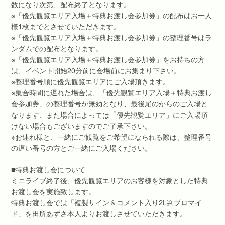
数になり次第、配布終了となります。
※「優先観覧エリア入場＋特典お渡し会参加券」の配布はお一人
様1枚までとさせていただきます。
※「優先観覧エリア入場＋特典お渡し会参加券」の整理番号はラ
ンダムでの配布となります。
※「優先観覧エリア入場＋特典お渡し会参加券」をお持ちの方
は、イベント開始20分前に会場前にお集まり下さい。
※整理番号順に優先観覧エリアにご入場頂きます。
※集合時間に遅れた場合は、「優先観覧エリア入場＋特典お渡し
会参加券」の整理番号が無効となり、最後尾のからのご入場と
なります、また場合によっては「優先観覧エリア」にご入場頂
けない場合もございますのでご了承下さい。
※お連れ様と、一緒にご観覧をご希望になられる際は、整理番号
の遅い番号の方とご一緒にご入場ください。
■特典お渡し会について
ミニライブ終了後、優先観覧エリアのお客様を対象とした特典
お渡し会を実施致します。
特典お渡し会では「複製サイン＆コメント入り2L判ブロマイ
ド」を田所あずさ本人よりお渡しさせていただきます。