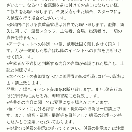
ざいます。なるべく金属類を身に付けてお越しにならない様、
ご協力をお願い致します。金属反応が出た場合、スタッフによ
る検査を行う場合がございます。
※会場内における貴重品管理は各自でお願い致します。盗難、紛
失に関して、運営スタッフ、主催者、会場、出演者は、一切の
責任を持ません。
※アーティストへの誹謗・中傷、威嚇は固く禁じさせて頂きま
す。万が一発覚した場合は以降のイベントへの参加をお断りさ
せて頂きます。
※主催者が不適切と判断する内容の言動が確認された場合も、上
記と同様です。
※本イベントの参加券ならびに整理券の転売行為､コピー､偽造は
固く禁止致します。
発覚した場合､イベント参加をお断り致します。また､偽造行為
は犯罪行為にあたる為、即時警察に通報致します。
※特典会の内容に関しては変更になる場合がございます。
※当イベントにおける録音・録画・撮影等の行為は一切禁止で
す。また、録音・録画・撮影等を目的とした機器の会場への持
ち込みもご遠慮いただいております。
※会場では係員の指示に従ってください。係員の指示または注意