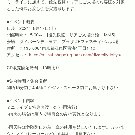
ミニライブに加えて、優先観覧エリアにご入場のお客様を対象
とした特典お渡し会を実施致します。
■イベント概要
日時：2024年8月17日(土)
開催時間：15:00～ [優先観覧エリアご入場開始：14:45]
会場：ダイバーシティ東京 プラザ 2Fフェスティバル広場
住所：〒135-0064東京都江東区青海1丁目1-10
アクセス：
https://mitsui-shopping-park.com/divercity-tokyo/
CD販売開始時間：13時より
■集合時間／集合場所
開始15分前(14:45)にイベントスペース前にお集まり下さい。
■イベント内容
ミニライブ＆特典お渡し会(少雨決行)
※雨天の場合は店内で特典会のみの実施となります。
※雨天時は危険防止の為、傘の使用を禁止いたします。カッパ、
ウインドブレーカーなどの雨具をご用意下さい。