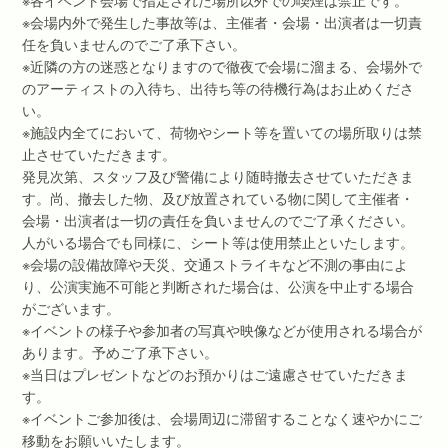
※会場内外で発生した事故等は、主催者・会場・出演者は一切責
任を負いませんのでご了承下さい。
※近隣の方の迷惑となりますので徹夜で会場に溜まる、会場外で
のアーティストの入待ち、出待ち等の待機行為はお止めくださ
い。
※施設内全てにおいて、荷物やシート等を置いての場所取りは禁
止させていただきます。
発見次第、スタッフ及び警備により随時撤去させていただきま
す。尚、撤去した物、及び放置されている物に関して主催者・
会場・出演者は一切の責任を負いませんのでご了承ください。
人がいる場合でも同様に、シート等は使用禁止といたします。
※会場の設備故障や天災、交通ストライキなど不測の事由によ
り、公演実施不可能と判断された場合は、公演を中止する場合
がございます。
※イベントの様子や参加者の写真や映像などが使用される場合が
あります。予めご了承下さい。
※当日はプレゼントなどのお預かりはご遠慮させていただきま
す。
※イベントご参加後は、会場周辺に滞留することなく速やかにご
移動をお願いいたします。