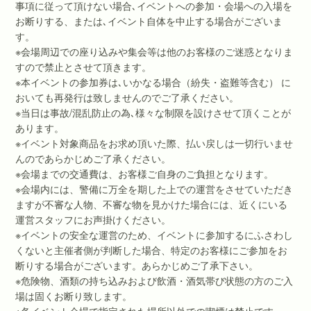
事項に従って頂けない場合､イベントへの参加・会場への入場を
お断りする、または､イベント自体を中止する場合がございま
す。
※会場周辺での座り込みや集会等は他のお客様のご迷惑となりま
すので禁止とさせて頂きます。
※本イベントの参加券は､いかなる場合（紛失・盗難等含む） に
おいても再発行は致しませんのでご了承ください。
※当日は事故/混乱防止の為､様々な制限を設けさせて頂くことが
あります。
※イベント対象商品をお求め頂いた際、払い戻しは一切行いませ
んのであらかじめご了承ください。
※会場までの交通費は、お客様ご自身のご負担となります。
※会場内には、警備に万全を期した上での運営をさせていただき
ますが不審な人物、不審な物を見かけた場合には、近くにいる
運営スタッフにお声掛けください。
※イベントの安全な運営のため、イベントに参加するにふさわし
くないと主催者側が判断した場合、特定のお客様にご参加をお
断りする場合がございます。あらかじめご了承下さい。
※危険物、酒類の持ち込みおよび飲酒・酒気帯び状態の方のご入
場は固くお断り致します。
※各イベント会場で指定された場所以外での喫煙は禁止です。