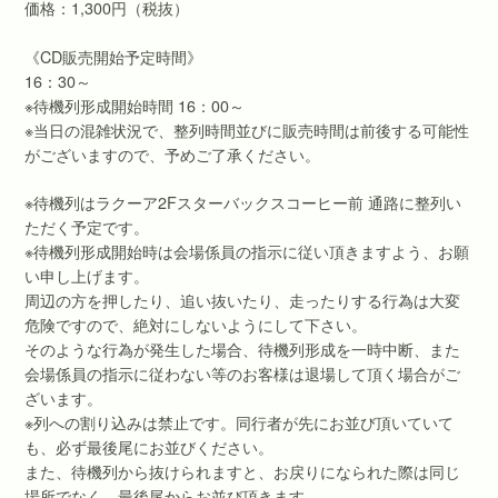
価格：1,300円（税抜）
《CD販売開始予定時間》
16：30～
※待機列形成開始時間 16：00～
※当日の混雑状況で、整列時間並びに販売時間は前後する可能性
がございますので、予めご了承ください。
※待機列はラクーア2Fスターバックスコーヒー前 通路に整列い
ただく予定です。
※待機列形成開始時は会場係員の指示に従い頂きますよう、お願
い申し上げます。
周辺の方を押したり、追い抜いたり、走ったりする行為は大変
危険ですので、絶対にしないようにして下さい。
そのような行為が発生した場合、待機列形成を一時中断、また
会場係員の指示に従わない等のお客様は退場して頂く場合がご
ざいます。
※列への割り込みは禁止です。同行者が先にお並び頂いていて
も、必ず最後尾にお並びください。
また、待機列から抜けられますと、お戻りになられた際は同じ
場所でなく、最後尾からお並び頂きます。