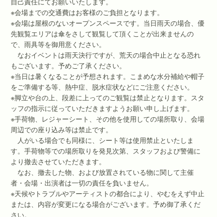
自己責任にてお願いいたします。
※会場までの交通費はお客様のご負担となります。
※会場は屋根のないオープンスペースです。当日雨天の場合、優
先観覧エリアは傘をさして観覧して頂くことが出来ませんの
で、雨具等を御用意ください。
なおイベントは雨天決行ですが、荒天の場合中止となる恐れ
もございます。予めご了承ください。
※当日は暑くなることが予想されます。こまめな水分補給や帽子
をご準備する等、熱中症、脱水症状などにご注意ください。
※脚立や台の上、段差に上ってのご観覧は禁止となります。スタ
ッフの指示に従っていただきますようお願い申し上げます。
※手荷物、レジャーシート、その他を使用しての場所取り、会場
周辺での座り込み等は禁止です。
人がいる場合でも同様に、シート等は使用禁止といたしま
す。手荷物等での場所取りを発見次第、スタッフおよび警備に
より撤去させていただきます。
なお、撤去した物、および放置されている物に関して主催
者・会場・出演者は一切の責任を負いません。
※天候やトラブルやアーティストの都合により、やむをえず中止
または、内容が変更になる場合がございます。予め御了承くだ
さい。