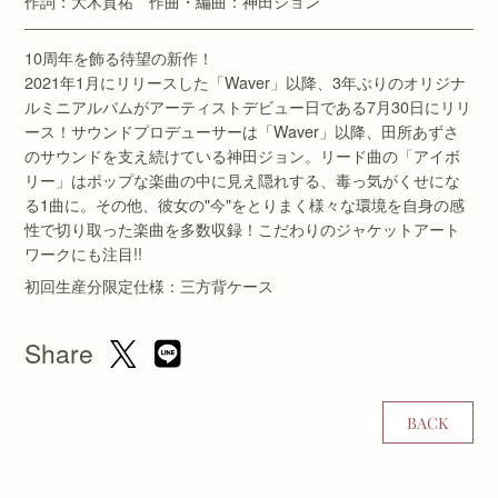
作詞：大木貢祐 作曲・編曲：神田ジョン
10周年を飾る待望の新作！
2021年1月にリリースした「Waver」以降、3年ぶりのオリジナ
ルミニアルバムがアーティストデビュー日である7月30日にリリ
ース！サウンドプロデューサーは「Waver」以降、田所あずさ
のサウンドを支え続けている神田ジョン。リード曲の「アイボ
リー」はポップな楽曲の中に見え隠れする、毒っ気がくせにな
る1曲に。その他、彼女の"今"をとりまく様々な環境を自身の感
性で切り取った楽曲を多数収録！こだわりのジャケットアート
ワークにも注目!!
初回生産分限定仕様：三方背ケース
Share
BACK