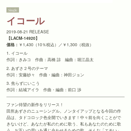
Single
イコール
2019-08-21 RELEASE
【LACM-14920】
価格：
￥1,430（10％税込）／￥1,300（税抜）
1. イコール
作詞：きみコ 作曲：高橋 諒 編曲：堀江晶太
2. あずさ２号のテーマ
作詞：安藤紗々 作曲・編曲：神田ジョン
3. 焦らずにいこう
作詞：結城アイラ 作曲・編曲：前口 渉
ファン待望の新作をリリース！
田所あずさのニューシングル。ノンタイアップとなる今回の作
品は、タドコロック色全開でいきます！中々前を向くことがで
きないけど、あなたが私のために歌う、私もあなたのために歌
う。お互いの思いを通じ合わせるための歌。そんな「エモい」